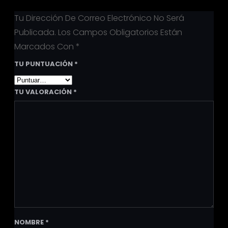
Tu Dirección De Correo Electrónico No Será
Publicada.
Los Campos Obligatorios Están
Marcados Con
*
TU PUNTUACIÓN
*
TU VALORACIÓN
*
NOMBRE
*