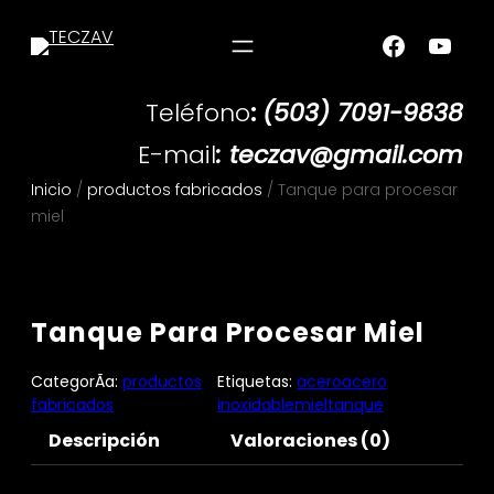
Teléfono
:
(503) 7091-9838
E-mail
: teczav@gmail.com
Inicio
/
productos fabricados
/ Tanque para procesar
miel
Tanque Para Procesar Miel
CategorÃ­a:
productos
Etiquetas:
acero
acero
fabricados
inoxidable
miel
tanque
Descripción
Valoraciones (0)