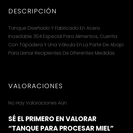
DESCRIPCIÓN
Tanque Diseñado Y Fabricado En Acero
Inoxidable 304 Especial Para Alimentos, Cuenta
Con Tapadera Y Una Válvula En La Parte De Abajo
Para Llenar Recipientes De Diferentes Medidas.
VALORACIONES
No Hay Valoraciones Aún.
SÉ EL PRIMERO EN VALORAR
“TANQUE PARA PROCESAR MIEL”